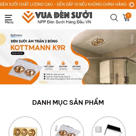
ĐÈN SƯỞI CHẤT LƯỢNG CAO - ĐỀN GẤP 10 NẾU KHÔNG CHÍNH HÃNG - HOT
0
DANH MỤC SẢN PHẨM