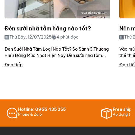
Đèn sưởi nhà tắm hãng nào tốt?
Nên m
Thứ Bảy, 12/07/2025
4 phút đọc
Thứ 
Đèn Sưởi Nhà Tắm Loại Nào Tốt? So Sánh 3 Thương
Vào mùa
Hiệu Đáng Mua Nhất Hiện Nay Đèn sưởi nhà tắm...
thể thi
Đọc tiếp
Đọc ti
Hotline: 0966 435 255
Free ship 
Phone & Zalo
Áp dụng tại 