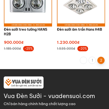
Đèn sưởi treo tường HANS
Đèn sưởi âm trần Hans H4B
H2B
900.000₫
1.230.000₫
1.185.000₫
1.535.000₫
-25%
-20%
1
2
Vua Đèn Sưởi - vuadensuoi.com
Chỉ bán hàng chính hãng chất lượng cao