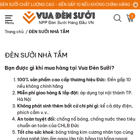
ĐÈN SƯỞI CHẤT LƯỢNG CAO - ĐỀN GẤP 10 NẾU KHÔNG CHÍNH HÃNG - HOT
0
Trang chủ
/
ĐÈN SƯỞI NHÀ TẮM
ĐÈN SƯỞI NHÀ TẮM
Bạn được gì khi mua hàng tại Vua Đèn Sưởi?
100% sản phẩm cao cấp thương hiệu Đức:
Đền gấp 10
nếu không chính hãng
Miễn phí giao hàng & lắp đặt:
áp dụng tại nội thành TP.
Hà Nội
Không phát sinh thêm bất cứ chi phí gì:
kể cả dây điện,
phích cắm v.v..
An toàn tuyệt đối:
chống nổ bóng, chống nước theo tiêu
chuẩn an toàn của CHLB Đức
Tốt cho sức khoẻ:
bóng tráng kim cương nhân tạo cùng
công nghệ làm ấm ngay lập tức bằng tia hồng ngoại,