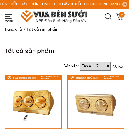
ĐÈN SƯỞI CHẤT LƯỢNG CAO - ĐỀN GẤP 10 NẾU KHÔNG CHÍNH HÃNG - HOT
0
Trang chủ
/
Tất cả sản phẩm
Tất cả sản phẩm
Sắp xếp:
Bộ lọc