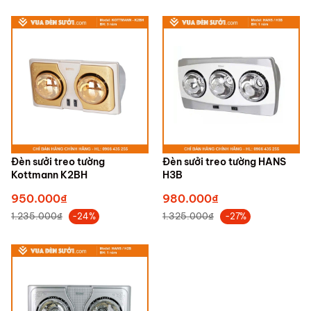
Đèn sưởi treo tường
Đèn sưởi treo tường HANS
Kottmann K2BH
H3B
950.000₫
980.000₫
1.235.000₫
1.325.000₫
-24%
-27%