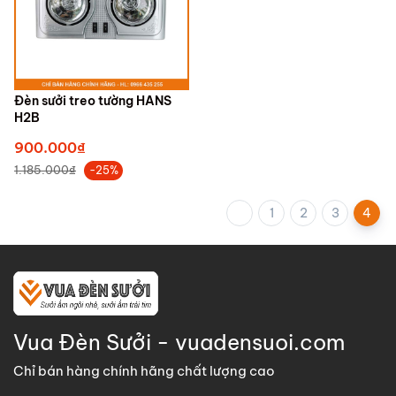
Đèn sưởi treo tường HANS
H2B
900.000₫
1.185.000₫
-25%
1
2
3
4
Vua Đèn Sưởi - vuadensuoi.com
Chỉ bán hàng chính hãng chất lượng cao